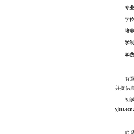
专
学
培
学
学
有
并提供
初
yjszs.ec
联