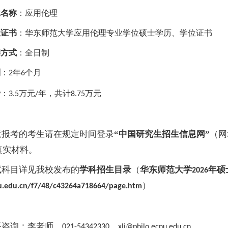
业名称
：应用伦理
位证书
：华东师范大学应用伦理专业学位硕士学历、学位证书
养方式
：全日制
制
：
年
个月
2
6
费
：
万元
年，共计
万元
3.5
/
8.75
意报考的考生请在规定时间登录
“中国研究生招生信息网”
（网
真实材料。
试科目详见我校发布的
学科
招生目录
（
华东师范大学
年硕
2026
）
nu.edu.cn/f7/48/c43264a718664/page.htm
系咨询：李老师，
，
。
021-54342330
xli@philo.ecnu.edu.cn