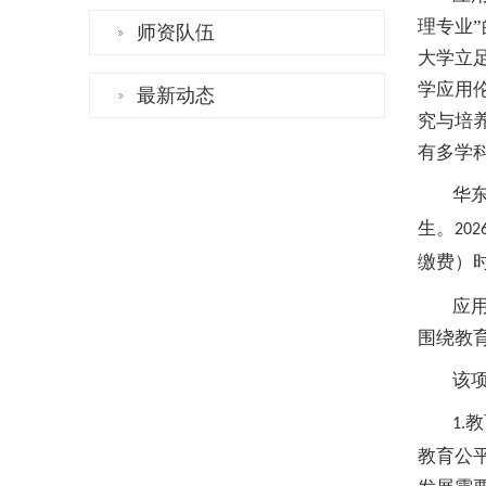
理专业
师资队伍
大学立
学应用
最新动态
究与培
有多学
华
生。
202
缴费）
应
围绕教
该
教
1.
教育公