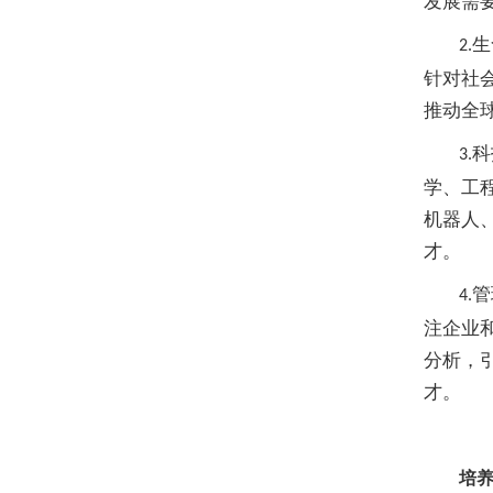
发展需
生
2.
针对社
推动全
科
3.
学、工
机器人
才。
管
4.
注企业
分析，
才。
培